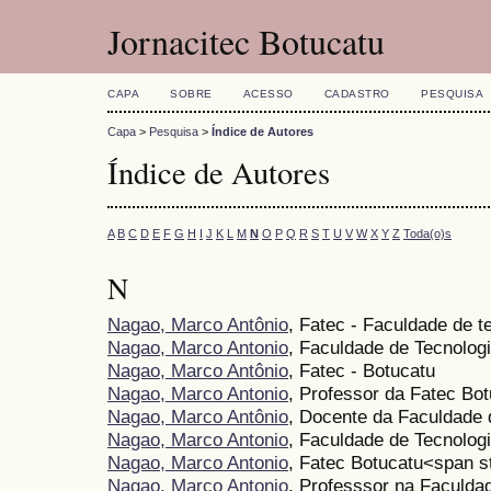
Jornacitec Botucatu
CAPA
SOBRE
ACESSO
CADASTRO
PESQUISA
Capa
>
Pesquisa
>
Índice de Autores
Índice de Autores
A
B
C
D
E
F
G
H
I
J
K
L
M
N
O
P
Q
R
S
T
U
V
W
X
Y
Z
Toda(o)s
N
Nagao, Marco Antônio
, Fatec - Faculdade de 
Nagao, Marco Antonio
, Faculdade de Tecnolog
Nagao, Marco Antônio
, Fatec - Botucatu
Nagao, Marco Antonio
, Professor da Fatec Bo
Nagao, Marco Antônio
, Docente da Faculdade 
Nagao, Marco Antonio
, Faculdade de Tecnolog
Nagao, Marco Antonio
, Fatec Botucatu<span s
Nagao, Marco Antonio
, Professsor na Faculda