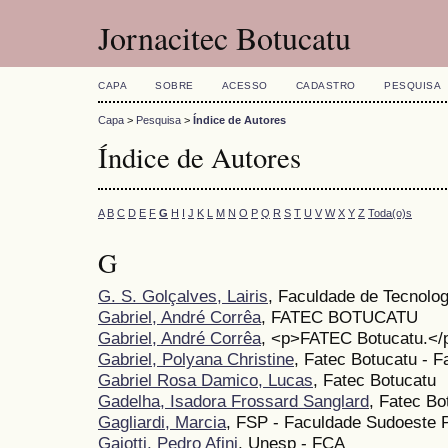
Jornacitec Botucatu
CAPA
SOBRE
ACESSO
CADASTRO
PESQUISA
Capa
>
Pesquisa
>
Índice de Autores
Índice de Autores
A
B
C
D
E
F
G
H
I
J
K
L
M
N
O
P
Q
R
S
T
U
V
W
X
Y
Z
Toda(o)s
G
G. S. Golçalves, Lairis
, Faculdade de Tecnolog
Gabriel, André Corrêa
, FATEC BOTUCATU
Gabriel, André Corrêa
, <p>FATEC Botucatu.</
Gabriel, Polyana Christine
, Fatec Botucatu - 
Gabriel Rosa Damico, Lucas
, Fatec Botucatu
Gadelha, Isadora Frossard Sanglard
, Fatec Bo
Gagliardi, Marcia
, FSP - Faculdade Sudoeste P
Gaiotti, Pedro Afini
, Unesp - FCA