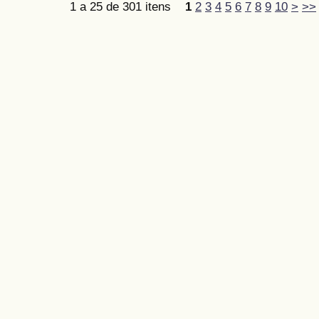
1 a 25 de 301 itens
1
2
3
4
5
6
7
8
9
10
>
>>