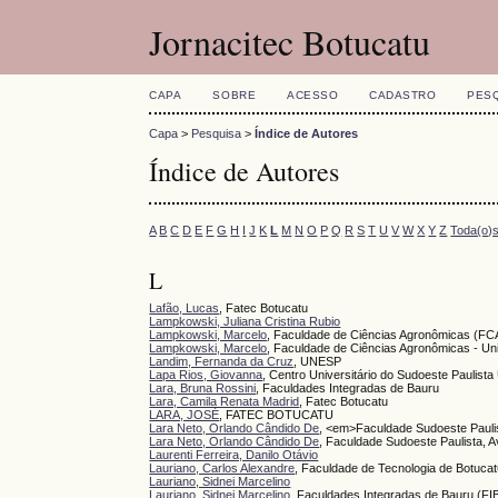
Jornacitec Botucatu
CAPA
SOBRE
ACESSO
CADASTRO
PES
Capa
>
Pesquisa
>
Índice de Autores
Índice de Autores
A
B
C
D
E
F
G
H
I
J
K
L
M
N
O
P
Q
R
S
T
U
V
W
X
Y
Z
Toda(o)
L
Lafão, Lucas
, Fatec Botucatu
Lampkowski, Juliana Cristina Rubio
Lampkowski, Marcelo
, Faculdade de Ciências Agronômicas (F
Lampkowski, Marcelo
, Faculdade de Ciências Agronômicas - Uni
Landim, Fernanda da Cruz
, UNESP
Lapa Rios, Giovanna
, Centro Universitário do Sudoeste Paulist
Lara, Bruna Rossini
, Faculdades Integradas de Bauru
Lara, Camila Renata Madrid
, Fatec Botucatu
LARA, JOSÉ
, FATEC BOTUCATU
Lara Neto, Orlando Cândido De
, <em>Faculdade Sudoeste Pauli
Lara Neto, Orlando Cândido De
, Faculdade Sudoeste Paulista, 
Laurenti Ferreira, Danilo Otávio
Lauriano, Carlos Alexandre
, Faculdade de Tecnologia de Botuca
Lauriano, Sidnei Marcelino
Lauriano, Sidnei Marcelino
, Faculdades Integradas de Bauru (FI