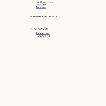
Por Conferência
Por Autor
Por título
TAMANHO DA FONTE
INFORMAÇÃO
Para leitores
Para Autores