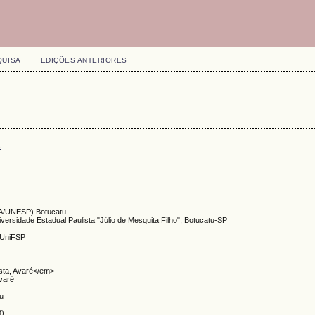
QUISA
EDIÇÕES ANTERIORES
s
CA/UNESP) Botucatu
versidade Estadual Paulista "Júlio de Mesquita Filho", Botucatu-SP
a UniFSP
sta, Avaré</em>
Avaré
tu
B)