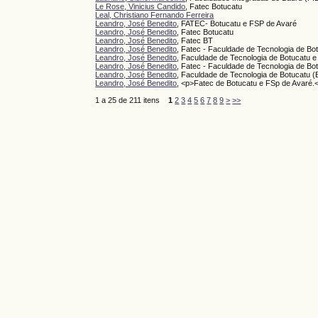
Le Rose, Vinicius Candido
, Fatec Botucatu
Leal, Christiano Fernando Ferreira
Leandro, José Benedito
, FATEC- Botucatu e FSP de Avaré
Leandro, José Benedito
, Fatec Botucatu
Leandro, José Benedito
, Fatec BT
Leandro, José Benedito
, Fatec - Faculdade de Tecnologia de Bo
Leandro, José Benedito
, Faculdade de Tecnologia de Botucatu e
Leandro, José Benedito
, Fatec - Faculdade de Tecnologia de Bo
Leandro, José Benedito
, Faculdade de Tecnologia de Botucatu (B
Leandro, José Benedito
, <p>Fatec de Botucatu e FSp de Avaré.
1 a 25 de 211 itens
1
2
3
4
5
6
7
8
9
>
>>