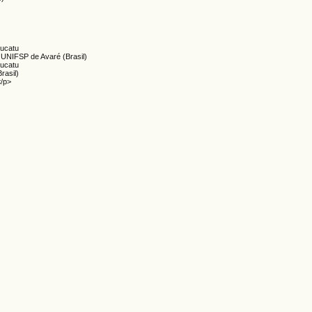
tucatu
 UNIFSP de Avaré (Brasil)
tucatu
rasil)
</p>