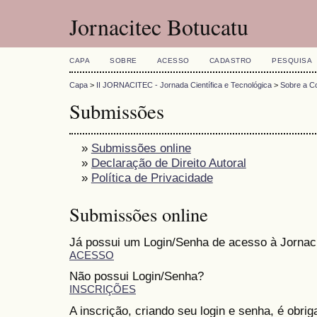
Jornacitec Botucatu
CAPA
SOBRE
ACESSO
CADASTRO
PESQUISA
Capa
>
II JORNACITEC - Jornada Científica e Tecnológica
>
Sobre a C
Submissões
»
Submissões online
»
Declaração de Direito Autoral
»
Política de Privacidade
Submissões online
Já possui um Login/Senha de acesso à Jornac
ACESSO
Não possui Login/Senha?
INSCRIÇÕES
A inscrição, criando seu login e senha, é obri