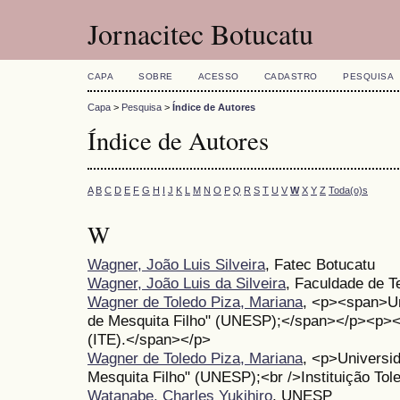
Jornacitec Botucatu
CAPA
SOBRE
ACESSO
CADASTRO
PESQUISA
Capa
>
Pesquisa
>
Índice de Autores
Índice de Autores
A
B
C
D
E
F
G
H
I
J
K
L
M
N
O
P
Q
R
S
T
U
V
W
X
Y
Z
Toda(o)s
W
Wagner, João Luis Silveira
, Fatec Botucatu
Wagner, João Luis da Silveira
, Faculdade de T
Wagner de Toledo Piza, Mariana
, <p><span>Un
de Mesquita Filho" (UNESP);</span></p><p><s
(ITE).</span></p>
Wagner de Toledo Piza, Mariana
, <p>Universid
Mesquita Filho" (UNESP);<br />Instituição Tol
Watanabe, Charles Yukihiro
, UNESP