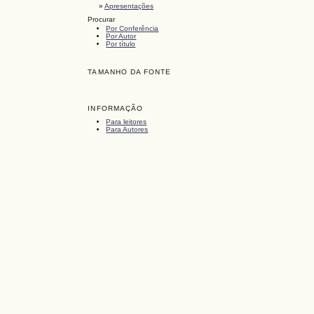
»
Apresentações
Procurar
Por Conferência
Por Autor
Por título
TAMANHO DA FONTE
INFORMAÇÃO
Para leitores
Para Autores