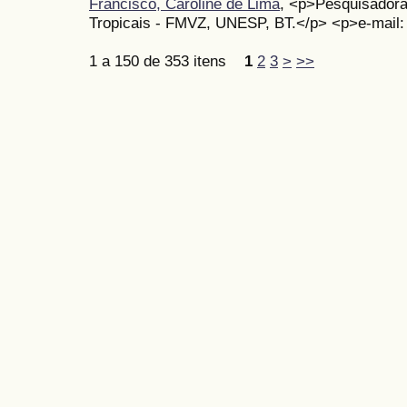
Francisco, Caroline de Lima
, <p>Pesquisadora
Tropicais - FMVZ, UNESP, BT.</p> <p>e-mail:
1 a 150 de 353 itens
1
2
3
>
>>