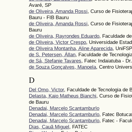
Avaré, SP
de Oliveira, Amanda Rossi
, Curso de Fisioter
Bauru - FIB Bauru
de Oliveira, Amanda Rossi
, Curso de Fisioter
Bauru
de Oliveira, Rayrondes Eduardo
, Faculdade de
de Oliveira, Victor Crespo
, Universidade Estad
de Oliveira Montanha, Aline Aparecida
, UniFS
de S. Petersen, Állan
, Faculdade de Tecnologi
de Sá, Stefanie Tavares
, Fatec Indaiatuba - D
de Souza Gonçalves, Manoela
, Centro Univers
D
Del Omo, Victor
, Faculdade de Tecnologia de 
Delasta, Kaio Matheus Bianchi
, Curso de Fisi
de Bauru
Denadai, Marcelo Scantamburlo
Denadai, Marcelo Scantamburlo
, Fatec Botucat
Denadai, Marcelo Scantamburlo
, Fatec - Facu
Dias, Cauã Miguel
, FATEC