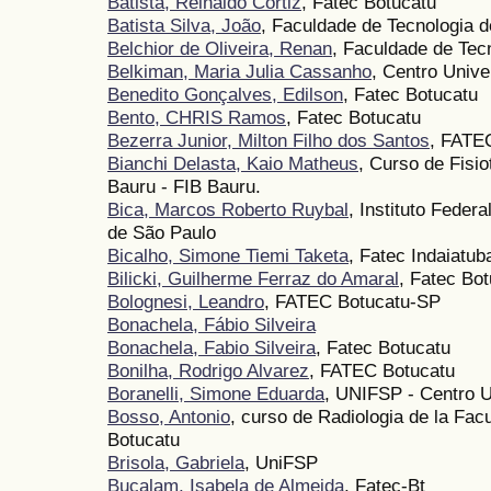
Batista, Reinaldo Cortiz
, Fatec Botucatu
Batista Silva, João
, Faculdade de Tecnologia 
Belchior de Oliveira, Renan
, Faculdade de Tec
Belkiman, Maria Julia Cassanho
, Centro Unive
Benedito Gonçalves, Edilson
, Fatec Botucatu
Bento, CHRIS Ramos
, Fatec Botucatu
Bezerra Junior, Milton Filho dos Santos
, FATE
Bianchi Delasta, Kaio Matheus
, Curso de Fisi
Bauru - FIB Bauru.
Bica, Marcos Roberto Ruybal
, Instituto Feder
de São Paulo
Bicalho, Simone Tiemi Taketa
, Fatec Indaiatu
Bilicki, Guilherme Ferraz do Amaral
, Fatec Bo
Bolognesi, Leandro
, FATEC Botucatu-SP
Bonachela, Fábio Silveira
Bonachela, Fabio Silveira
, Fatec Botucatu
Bonilha, Rodrigo Alvarez
, FATEC Botucatu
Boranelli, Simone Eduarda
, UNIFSP - Centro U
Bosso, Antonio
, curso de Radiologia de la Fac
Botucatu
Brisola, Gabriela
, UniFSP
Bucalam, Isabela de Almeida
, Fatec-Bt