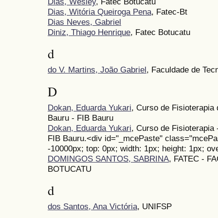
Dias, Wesley
, Fatec Botucatu
Dias, Witória Queiroga Pena
, Fatec-Bt
Dias Neves, Gabriel
Diniz, Thiago Henrique
, Fatec Botucatu
d
do V. Martins, João Gabriel
, Faculdade de Tec
D
Dokan, Eduarda Yukari
, Curso de Fisioterapia
Bauru - FIB Bauru
Dokan, Eduarda Yukari
, Curso de Fisioterapia
FIB Bauru.<div id="_mcePaste" class="mcePaste
-10000px; top: 0px; width: 1px; height: 1px; ov
DOMINGOS SANTOS, SABRINA
, FATEC - 
BOTUCATU
d
dos Santos, Ana Victória
, UNIFSP