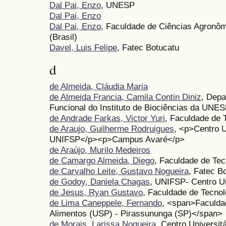
Dal Pai, Enzo
, UNESP
Dal Pai, Enzo
Dal Pai, Enzo
, Faculdade de Ciências Agronô
(Brasil)
Davel, Luis Felipe
, Fatec Botucatu
d
de Almeida, Cláudia Maria
de Almeida Francia, Camila Contin Diniz
, Depa
Funcional do Instituto de Biociências da UNE
de Andrade Farkas, Victor Yuri
, Faculdade de 
de Araujo, Guilherme Rodruigues
, <p>Centro U
UNIFSP</p><p>Campus Avaré</p>
de Araújo, Murilo Medeiros
de Camargo Almeida, Diego
, Faculdade de Tec
de Carvalho Leite, Gustavo Nogueira
, Fatec B
de Godoy, Daniela Chagas
, UNIFSP- Centro Un
de Jesus, Ryan Gustavo
, Faculdade de Tecnol
de Lima Caneppele, Fernando
, <span>Faculda
Alimentos (USP) - Pirassununga (SP)</span>
de Morais, Larissa Nogueira
, Centro Universit