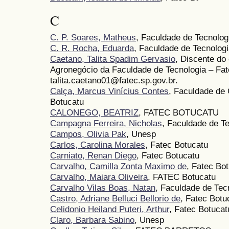
C
C. P. Soares, Matheus
, Faculdade de Tecnolog
C. R. Rocha, Eduarda
, Faculdade de Tecnolog
Caetano, Talita Spadim Gervasio
, Discente do
Agronegócio da Faculdade de Tecnologia – Fate
talita.caetano01@fatec.sp.gov.br.
Calça, Marcus Vinícius Contes
, Faculdade de
Botucatu
CALONEGO, BEATRIZ
, FATEC BOTUCATU
Campagna Ferreira, Nicholas
, Faculdade de T
Campos, Olivia Pak
, Unesp
Carlos, Carolina Morales
, Fatec Botucatu
Carniato, Renan Diego
, Fatec Botucatu
Carvalho, Camilla Zonta Maximo de
, Fatec Bo
Carvalho, Maiara Oliveira
, FATEC Botucatu
Carvalho Vilas Boas, Natan
, Faculdade de Tec
Castro, Adriane Belluci Bellorio de
, Fatec Botu
Celidonio Heiland Puteri, Arthur
, Fatec Botucat
Claro, Barbara Sabino
, Unesp