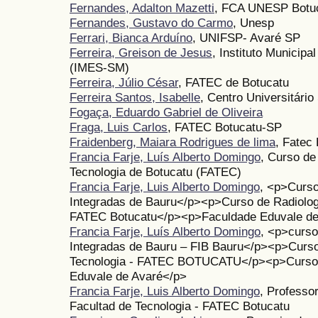
Fernandes, Adalton Mazetti
, FCA UNESP Botu
Fernandes, Gustavo do Carmo
, Unesp
Ferrari, Bianca Arduíno
, UNIFSP- Avaré SP
Ferreira, Greison de Jesus
, Instituto Municip
(IMES-SM)
Ferreira, Júlio César
, FATEC de Botucatu
Ferreira Santos, Isabelle
, Centro Universitário
Fogaça, Eduardo Gabriel de Oliveira
Fraga, Luis Carlos
, FATEC Botucatu-SP
Fraidenberg, Maiara Rodrigues de lima
, Fatec
Francia Farje, Luís Alberto Domingo
, Curso de
Tecnologia de Botucatu (FATEC)
Francia Farje, Luis Alberto Domingo
, <p>Curso
Integradas de Bauru</p><p>Curso de Radiologi
FATEC Botucatu</p><p>Faculdade Eduvale de
Francia Farje, Luís Alberto Domingo
, <p>curso
Integradas de Bauru – FIB Bauru</p><p>Curso
Tecnologia - FATEC BOTUCATU</p><p>Curso de
Eduvale de Avaré</p>
Francia Farje, Luis Alberto Domingo
, Professo
Facultad de Tecnologia - FATEC Botucatu