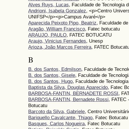
Alves Ruys, Lucas
, Faculdade de Tecnologia 
Andrioni, Isabela Gonzalez
, <p>Centro Univers
UNIFSP</p><p>Campus Avaré</p>
Aparecida Peixoto Pipo, Beatriz
, Faculdade de
Aragão, William Francisco
, Fatec botucatu
ARAUJO, PAULO
, FATEC BOTUCATU
Araujo, Vinicius Fernandes
, Unesp
Arioza, João Marcos Ferreira
, FATEC Botucat
B
B. dos Santos, Edmilson
, Faculdade de Tecnol
B. dos Santos, Gisele
, Faculdade de Tecnologi
B. dos Santos, Hugo
, Faculdade de Tecnologia
Baptista da Silva, Douglas Aparecido
, Fatec B
BARBOSA-FANTIN, BERNADETE ROSSI
, FA
BARBOSA-FANTIN, Bernadete Rossi
, FATEC 
Botucatu
Barcoto da Silva, Gabriele
, Centro Universitár
Bariquello Cavalcante, Thiago
, Fatec Botucatu
Basques, Carlos Nogueira
, Fatec Botucatu