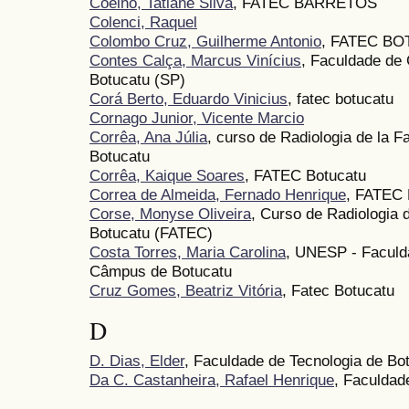
Coelho, Tatiane Silva
, FATEC BARRETOS
Colenci, Raquel
Colombo Cruz, Guilherme Antonio
, FATEC B
Contes Calça, Marcus Vinícius
, Faculdade de
Botucatu (SP)
Corá Berto, Eduardo Vinicius
, fatec botucatu
Cornago Junior, Vicente Marcio
Corrêa, Ana Júlia
, curso de Radiologia de la 
Botucatu
Corrêa, Kaique Soares
, FATEC Botucatu
Correa de Almeida, Fernado Henrique
, FATEC
Corse, Monyse Oliveira
, Curso de Radiologia 
Botucatu (FATEC)
Costa Torres, Maria Carolina
, UNESP - Faculd
Câmpus de Botucatu
Cruz Gomes, Beatriz Vitória
, Fatec Botucatu
D
D. Dias, Elder
, Faculdade de Tecnologia de Bo
Da C. Castanheira, Rafael Henrique
, Faculdad