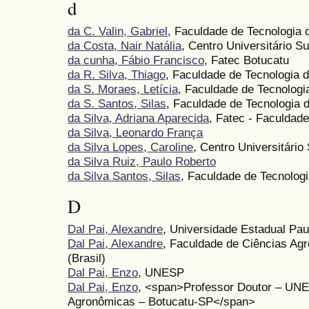
d
da C. Valin, Gabriel
, Faculdade de Tecnologia 
da Costa, Nair Natália
, Centro Universitário 
da cunha, Fábio Francisco
, Fatec Botucatu
da R. Silva, Thiago
, Faculdade de Tecnologia 
da S. Moraes, Letícia
, Faculdade de Tecnologi
da S. Santos, Silas
, Faculdade de Tecnologia 
da Silva, Adriana Aparecida
, Fatec - Faculdad
da Silva, Leonardo França
da Silva Lopes, Caroline
, Centro Universitári
da Silva Ruiz, Paulo Roberto
da Silva Santos, Silas
, Faculdade de Tecnolog
D
Dal Pai, Alexandre
, Universidade Estadual Pau
Dal Pai, Alexandre
, Faculdade de Ciências Ag
(Brasil)
Dal Pai, Enzo
, UNESP
Dal Pai, Enzo
, <span>Professor Doutor – UNE
Agronômicas – Botucatu-SP</span>