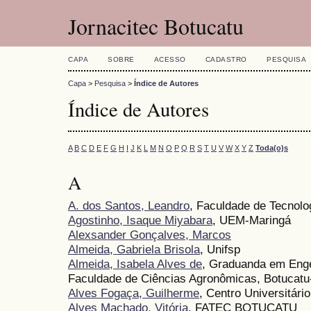
Jornacitec Botucatu
CAPA
SOBRE
ACESSO
CADASTRO
PESQUISA
Capa
>
Pesquisa
>
Índice de Autores
Índice de Autores
A
B
C
D
E
F
G
H
I
J
K
L
M
N
O
P
Q
R
S
T
U
V
W
X
Y
Z
Toda(o)s
A
A. dos Santos, Leandro
, Faculdade de Tecnolo
Agostinho, Isaque Miyabara
, UEM-Maringá
Alexsander Gonçalves, Marcos
Almeida, Gabriela Brisola
, Unifsp
Almeida, Isabela Alves de
, Graduanda em Eng
Faculdade de Ciências Agronômicas, Botucat
Alves Fogaça, Guilherme
, Centro Universitári
Alves Machado, Vitória
, FATEC BOTUCATU