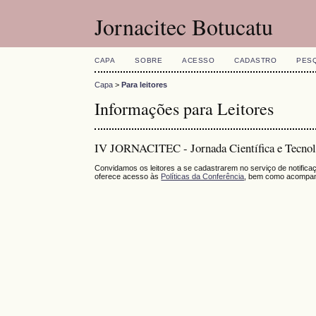
Jornacitec Botucatu
CAPA
SOBRE
ACESSO
CADASTRO
PES
Capa
>
Para leitores
Informações para Leitores
IV JORNACITEC - Jornada Científica e Tecnol
Convidamos os leitores a se cadastrarem no serviço de notific
oferece acesso às
Políticas da Conferência
, bem como acompan