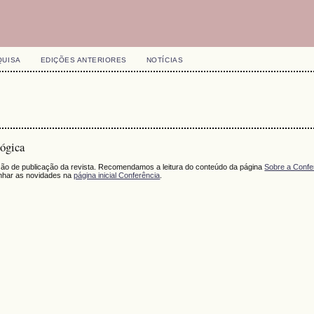
QUISA
EDIÇÕES ANTERIORES
NOTÍCIAS
ógica
ação de publicação da revista. Recomendamos a leitura do conteúdo da página
Sobre a Confe
har as novidades na
página inicial Conferência
.