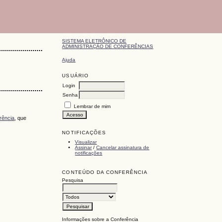
SISTEMA ELETRÔNICO DE
ADMINISTRAÇÃO DE CONFERÊNCIAS
Ajuda
USUÁRIO
Login
Senha
Lembrar de mim
rência
, que
NOTIFICAÇÕES
Visualizar
Assinar
/
Cancelar assinatura de
notificações
CONTEÚDO DA CONFERÊNCIA
Pesquisa
Informações sobre a Conferência