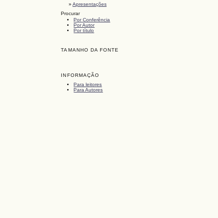
»
Apresentações
Procurar
Por Conferência
Por Autor
Por título
TAMANHO DA FONTE
INFORMAÇÃO
Para leitores
Para Autores