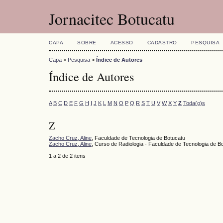
Jornacitec Botucatu
CAPA
SOBRE
ACESSO
CADASTRO
PESQUISA
Capa
>
Pesquisa
>
Índice de Autores
Índice de Autores
A
B
C
D
E
F
G
H
I
J
K
L
M
N
O
P
Q
R
S
T
U
V
W
X
Y
Z
Toda(o)s
Z
Zacho Cruz, Aline
, Faculdade de Tecnologia de Botucatu
Zacho Cruz, Aline
, Curso de Radiologia - Faculdade de Tecnologia de 
1 a 2 de 2 itens