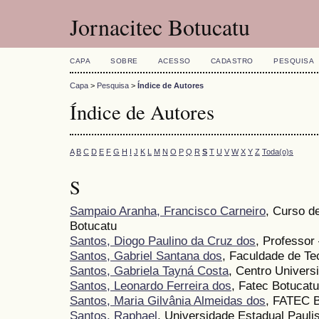
Jornacitec Botucatu
CAPA
SOBRE
ACESSO
CADASTRO
PESQUISA
Capa
>
Pesquisa
>
Índice de Autores
Índice de Autores
A
B
C
D
E
F
G
H
I
J
K
L
M
N
O
P
Q
R
S
T
U
V
W
X
Y
Z
Toda(o)s
S
Sampaio Aranha, Francisco Carneiro
, Curso d
Botucatu
Santos, Diogo Paulino da Cruz dos
, Professor
Santos, Gabriel Santana dos
, Faculdade de Te
Santos, Gabriela Tayná Costa
, Centro Univers
Santos, Leonardo Ferreira dos
, Fatec Botucatu
Santos, Maria Gilvânia Almeidas dos
, FATEC B
Santos, Raphael
, Universidade Estadual Paul