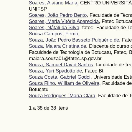
Soares, Alaiane Maria
, CENTRO UNIVERSITÁ
UNIFSP
Soares, João Pedro Bento
, Faculdade de Tecn
Soares, Maria Vitória Aparecida
, Fatec Botuca
Soares, Nátali da Silva
, fatec- Faculdade de T
Sousa Campos, Firmo
Souza, João Pedro Basseto Pulquério de
, Fat
Souza, Maiara Cristina de
, Discente do curso
Faculdade de Tecnologia de Botucatu, Fatec, B
maiara.souza01@fatec.sp.gov.br
Souza, Samuel David Santos
, faculdade de te
Souza, Yuri Spadotto de
, Fatec Bt
Souza Costa, Gabriel Godoi
, Universidade Est
Souza Filho, William de Oliveira
, Faculdade d
Botucatu
Souza Rodrigues, Maria Clara
, Faculdade de T
1 a 38 de 38 itens