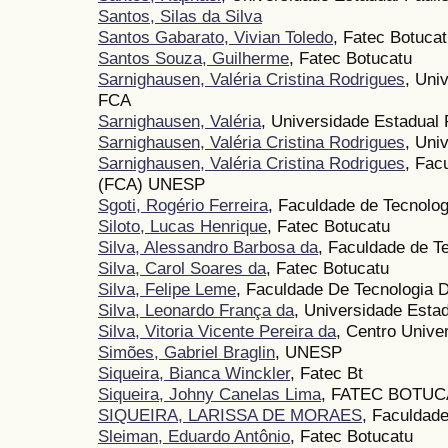
Santos, Silas da Silva
Santos Gabarato, Vivian Toledo
, Fatec Botuca
Santos Souza, Guilherme
, Fatec Botucatu
Sarnighausen, Valéria Cristina Rodrigues
, Uni
FCA
Sarnighausen, Valéria
, Universidade Estadual
Sarnighausen, Valéria Cristina Rodrigues
, Uni
Sarnighausen, Valéria Cristina Rodrigues
, Fac
(FCA) UNESP
Sgoti, Rogério Ferreira
, Faculdade de Tecnolog
Siloto, Lucas Henrique
, Fatec Botucatu
Silva, Alessandro Barbosa da
, Faculdade de T
Silva, Carol Soares da
, Fatec Botucatu
Silva, Felipe Leme
, Faculdade De Tecnologia D
Silva, Leonardo França da
, Universidade Estad
Silva, Vitoria Vicente Pereira da
, Centro Unive
Simões, Gabriel Braglin
, UNESP
Siqueira, Bianca Winckler
, Fatec Bt
Siqueira, Johny Canelas Lima
, FATEC BOTU
SIQUEIRA, LARISSA DE MORAES
, Faculdade
Sleiman, Eduardo Antônio
, Fatec Botucatu