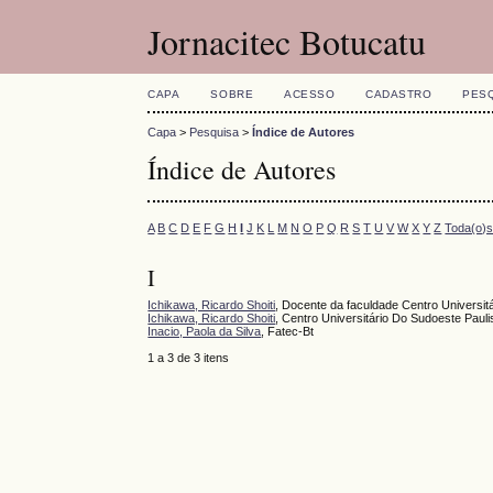
Jornacitec Botucatu
CAPA
SOBRE
ACESSO
CADASTRO
PES
Capa
>
Pesquisa
>
Índice de Autores
Índice de Autores
A
B
C
D
E
F
G
H
I
J
K
L
M
N
O
P
Q
R
S
T
U
V
W
X
Y
Z
Toda(o)
I
Ichikawa, Ricardo Shoiti
, Docente da faculdade Centro Universit
Ichikawa, Ricardo Shoiti
, Centro Universitário Do Sudoeste Paul
Inacio, Paola da Silva
, Fatec-Bt
1 a 3 de 3 itens