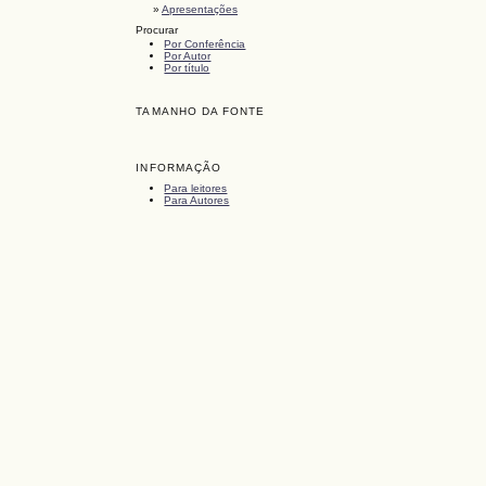
»
Apresentações
Procurar
Por Conferência
Por Autor
Por título
TAMANHO DA FONTE
INFORMAÇÃO
Para leitores
Para Autores