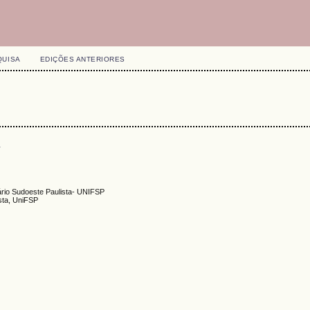
QUISA
EDIÇÕES ANTERIORES
s
ário Sudoeste Paulista- UNIFSP
ista, UniFSP