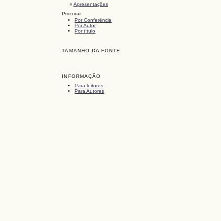
»
Apresentações
Procurar
Por Conferência
Por Autor
Por título
TAMANHO DA FONTE
INFORMAÇÃO
Para leitores
Para Autores