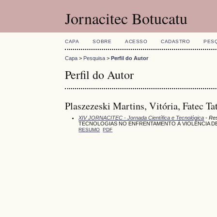
Jornacitec Botucatu
CAPA
SOBRE
ACESSO
CADASTRO
PES
Capa
>
Pesquisa
>
Perfil do Autor
Perfil do Autor
Plaszezeski Martins, Vitória, Fatec Tat
XIV JORNACITEC - Jornada Científica e Tecnológica
- Res
TECNOLOGIAS NO ENFRENTAMENTO À VIOLÊNCIA DE
RESUMO
PDF