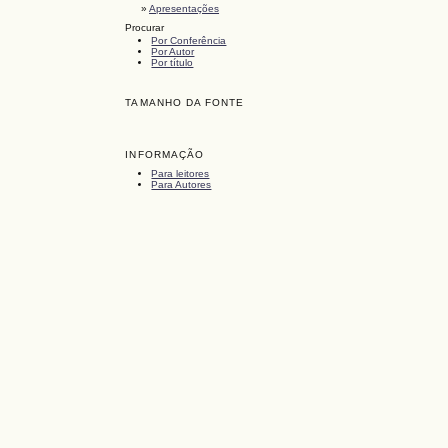
»
Apresentações
Procurar
Por Conferência
Por Autor
Por título
TAMANHO DA FONTE
INFORMAÇÃO
Para leitores
Para Autores