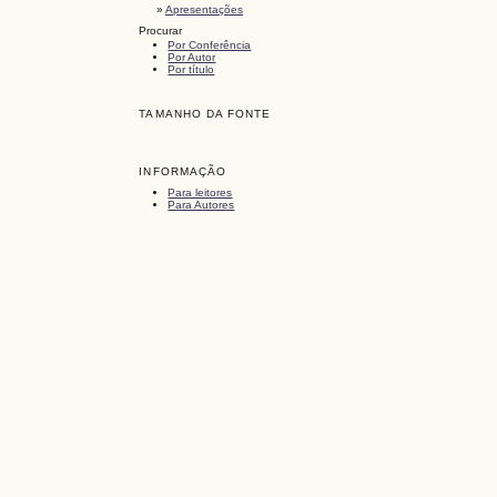
»
Apresentações
Procurar
Por Conferência
Por Autor
Por título
TAMANHO DA FONTE
INFORMAÇÃO
Para leitores
Para Autores