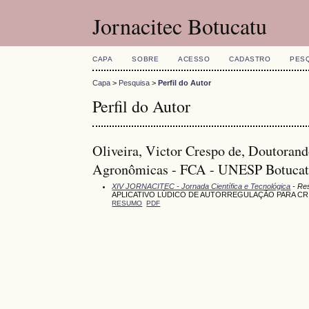
Jornacitec Botucatu
CAPA
SOBRE
ACESSO
CADASTRO
PES
Capa
>
Pesquisa
>
Perfil do Autor
Perfil do Autor
Oliveira, Victor Crespo de, Doutoran
Agronômicas - FCA - UNESP Botucatu
XIV JORNACITEC - Jornada Científica e Tecnológica
- Re
APLICATIVO LÚDICO DE AUTORREGULAÇÃO PARA CRI
RESUMO
PDF