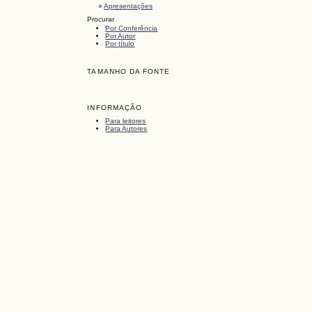
»
Apresentações
Procurar
Por Conferência
Por Autor
Por título
TAMANHO DA FONTE
INFORMAÇÃO
Para leitores
Para Autores