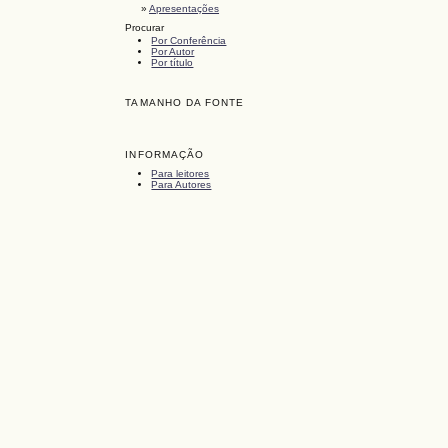
»
Apresentações
Procurar
Por Conferência
Por Autor
Por título
TAMANHO DA FONTE
INFORMAÇÃO
Para leitores
Para Autores