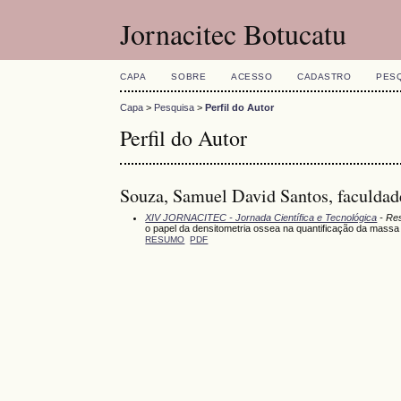
Jornacitec Botucatu
CAPA
SOBRE
ACESSO
CADASTRO
PES
Capa
>
Pesquisa
>
Perfil do Autor
Perfil do Autor
Souza, Samuel David Santos, faculdade
XIV JORNACITEC - Jornada Científica e Tecnológica
- Res
o papel da densitometria ossea na quantificação da massa 
RESUMO
PDF