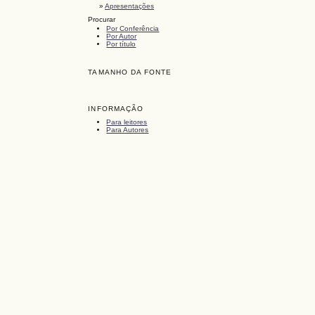
»
Apresentações
Procurar
Por Conferência
Por Autor
Por título
TAMANHO DA FONTE
INFORMAÇÃO
Para leitores
Para Autores