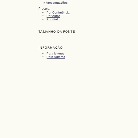
»
Apresentações
Procurar
Por Conferência
Por Autor
Por título
TAMANHO DA FONTE
INFORMAÇÃO
Para leitores
Para Autores