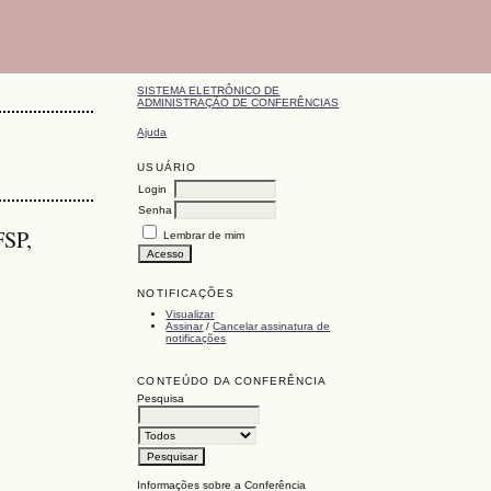
SISTEMA ELETRÔNICO DE
ADMINISTRAÇÃO DE CONFERÊNCIAS
Ajuda
USUÁRIO
Login
Senha
FSP,
Lembrar de mim
NOTIFICAÇÕES
Visualizar
Assinar
/
Cancelar assinatura de
notificações
CONTEÚDO DA CONFERÊNCIA
Pesquisa
Informações sobre a Conferência