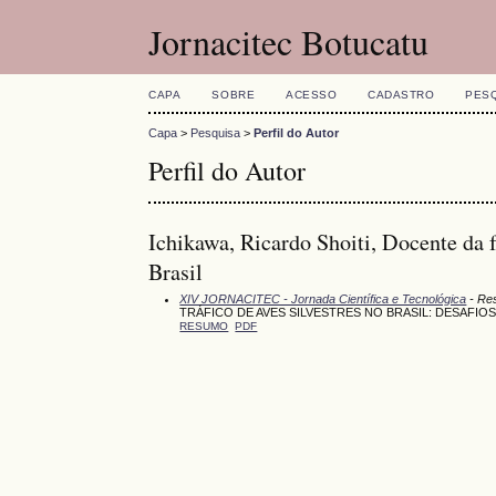
Jornacitec Botucatu
CAPA
SOBRE
ACESSO
CADASTRO
PES
Capa
>
Pesquisa
>
Perfil do Autor
Perfil do Autor
Ichikawa, Ricardo Shoiti, Docente da 
Brasil
XIV JORNACITEC - Jornada Científica e Tecnológica
- Res
TRÁFICO DE AVES SILVESTRES NO BRASIL: DESAFIO
RESUMO
PDF