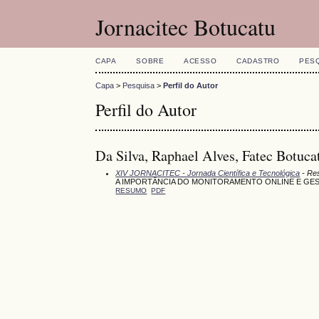
Jornacitec Botucatu
CAPA
SOBRE
ACESSO
CADASTRO
PES
Capa
>
Pesquisa
>
Perfil do Autor
Perfil do Autor
Da Silva, Raphael Alves, Fatec Botucat
XIV JORNACITEC - Jornada Científica e Tecnológica
- Res
A IMPORTÂNCIA DO MONITORAMENTO ONLINE E GES
RESUMO
PDF