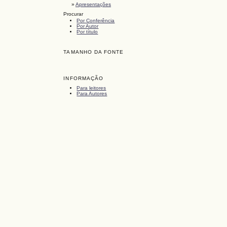
»
Apresentações
Procurar
Por Conferência
Por Autor
Por título
TAMANHO DA FONTE
INFORMAÇÃO
Para leitores
Para Autores