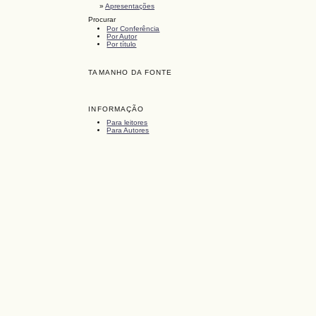
»
Apresentações
Procurar
Por Conferência
Por Autor
Por título
TAMANHO DA FONTE
INFORMAÇÃO
Para leitores
Para Autores