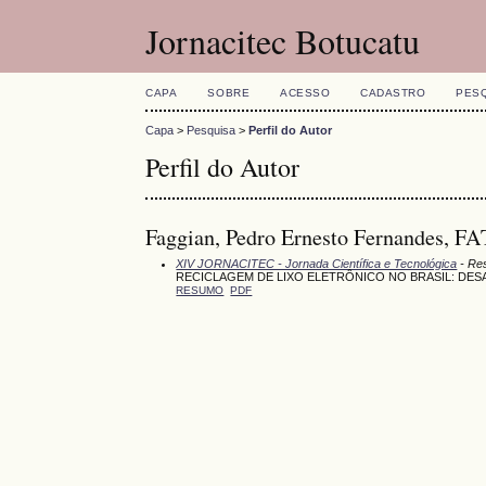
Jornacitec Botucatu
CAPA
SOBRE
ACESSO
CADASTRO
PES
Capa
>
Pesquisa
>
Perfil do Autor
Perfil do Autor
Faggian, Pedro Ernesto Fernandes, F
XIV JORNACITEC - Jornada Científica e Tecnológica
- Re
RECICLAGEM DE LIXO ELETRÔNICO NO BRASIL: DESAF
RESUMO
PDF