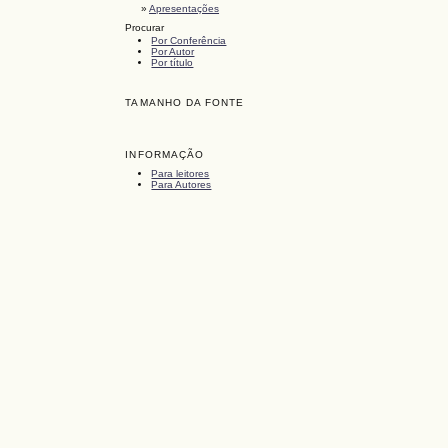
»
Apresentações
Procurar
Por Conferência
Por Autor
Por título
TAMANHO DA FONTE
INFORMAÇÃO
Para leitores
Para Autores