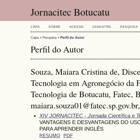
Jornacitec Botucatu
CAPA
SOBRE
ACESSO
CADASTRO
PESQUISA
Capa
>
Pesquisa
>
Perfil do Autor
Perfil do Autor
Souza, Maiara Cristina de, Disce
Tecnologia em Agronegócio da F
Tecnologia de Botucatu, Fatec, B
maiara.souza01@fatec.sp.gov.br,
XIV JORNACITEC - Jornada Científica e T
VANTAGENS E DESVANTAGENS DO USO 
PARA APRENDER INGLÊS
RESUMO
PDF