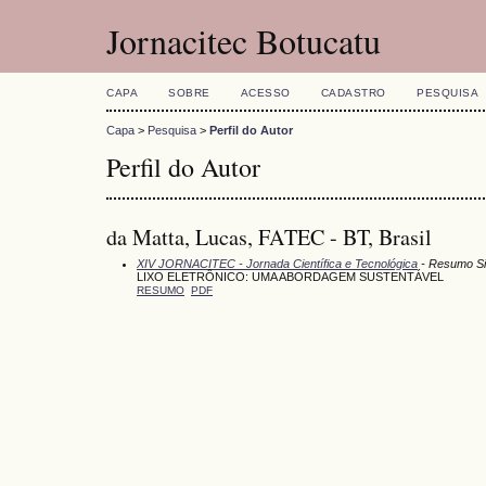
Jornacitec Botucatu
CAPA
SOBRE
ACESSO
CADASTRO
PESQUISA
Capa
>
Pesquisa
>
Perfil do Autor
Perfil do Autor
da Matta, Lucas, FATEC - BT, Brasil
XIV JORNACITEC - Jornada Científica e Tecnológica
- Resumo S
LIXO ELETRÔNICO: UMA ABORDAGEM SUSTENTÁVEL
RESUMO
PDF