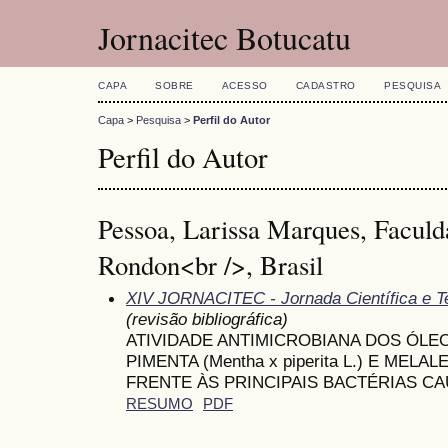
Jornacitec Botucatu
CAPA
SOBRE
ACESSO
CADASTRO
PESQUISA
Capa
>
Pesquisa
>
Perfil do Autor
Perfil do Autor
Pessoa, Larissa Marques, Facul
Rondon<br />, Brasil
XIV JORNACITEC - Jornada Científica e T
(revisão bibliográfica)
ATIVIDADE ANTIMICROBIANA DOS ÓLE
PIMENTA (Mentha x piperita L.) E MELALEU
FRENTE ÀS PRINCIPAIS BACTÉRIAS C
RESUMO
PDF