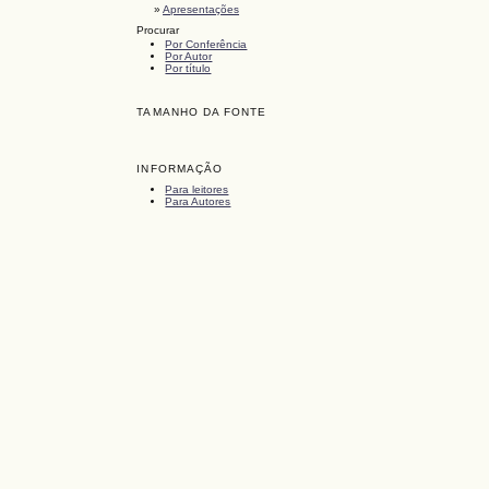
»
Apresentações
Procurar
Por Conferência
Por Autor
Por título
TAMANHO DA FONTE
INFORMAÇÃO
Para leitores
Para Autores