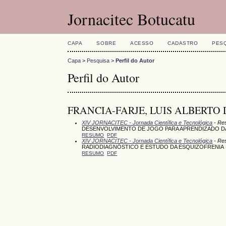
Jornacitec Botucatu
CAPA
SOBRE
ACESSO
CADASTRO
PES
Capa
>
Pesquisa
>
Perfil do Autor
Perfil do Autor
FRANCIA-FARJE, LUIS ALBERTO DOMI
XIV JORNACITEC - Jornada Científica e Tecnológica
- Re
DESENVOLVIMENTO DE JOGO PARA APRENDIZADO DA
RESUMO
PDF
XIV JORNACITEC - Jornada Científica e Tecnológica
- Res
RADIODIAGNÓSTICO E ESTUDO DA ESQUIZOFRENIA
RESUMO
PDF