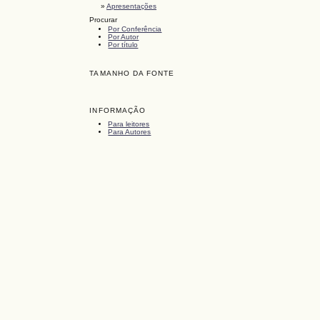
»
Apresentações
Procurar
Por Conferência
Por Autor
Por título
TAMANHO DA FONTE
INFORMAÇÃO
Para leitores
Para Autores