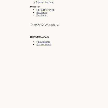
»
Apresentações
Procurar
Por Conferência
Por Autor
Por título
TAMANHO DA FONTE
INFORMAÇÃO
Para leitores
Para Autores