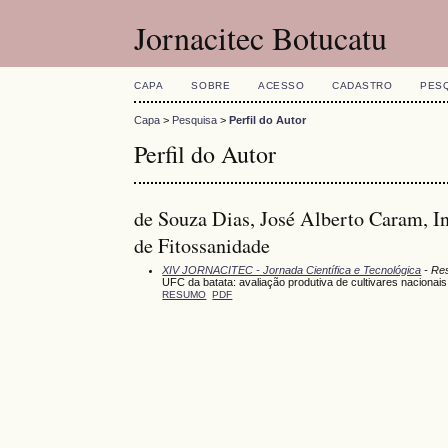
Jornacitec Botucatu
CAPA
SOBRE
ACESSO
CADASTRO
PES
Capa
>
Pesquisa
>
Perfil do Autor
Perfil do Autor
de Souza Dias, José Alberto Caram, I
de Fitossanidade
XIV JORNACITEC - Jornada Científica e Tecnológica
- Re
UFC da batata: avaliação produtiva de cultivares nacionais
RESUMO
PDF