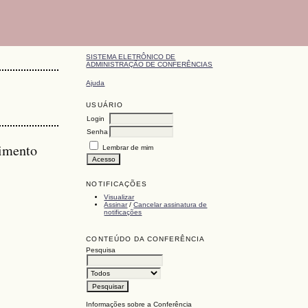
SISTEMA ELETRÔNICO DE
ADMINISTRAÇÃO DE CONFERÊNCIAS
Ajuda
USUÁRIO
Login
Senha
vimento
Lembrar de mim
NOTIFICAÇÕES
Visualizar
Assinar
/
Cancelar assinatura de
notificações
CONTEÚDO DA CONFERÊNCIA
Pesquisa
Informações sobre a Conferência