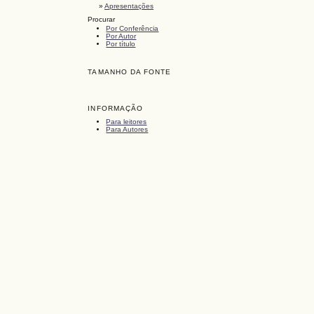
»
Apresentações
Procurar
Por Conferência
Por Autor
Por título
TAMANHO DA FONTE
INFORMAÇÃO
Para leitores
Para Autores