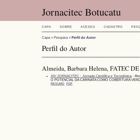
Jornacitec Botucatu
CAPA
SOBRE
ACESSO
CADASTRO
PES
Capa
>
Pesquisa
>
Perfil do Autor
Perfil do Autor
Almeida, Barbara Helena, FATEC D
XIV JORNACITEC - Jornada Científica e Tecnológica
- Res
O POTENCIAL DA CARINATA COMO COBERTURA VERD
RESUMO
PDF