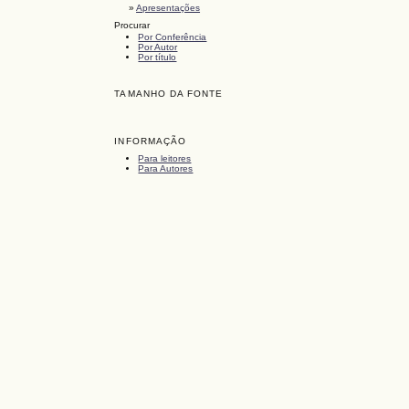
»
Apresentações
Procurar
Por Conferência
Por Autor
Por título
TAMANHO DA FONTE
INFORMAÇÃO
Para leitores
Para Autores