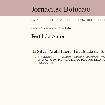
Jornacitec Botucatu
CAPA
SOBRE
ACESSO
CADASTRO
PES
Capa
>
Pesquisa
>
Perfil do Autor
Perfil do Autor
da Silva, Areta Lucia, Faculdade de T
XIV JORNACITEC - Jornada Científica e Tecnológica
- Res
O IMPACTO DA RASTREABILIDADE DE OVOS: DESAF
RESUMO
PDF