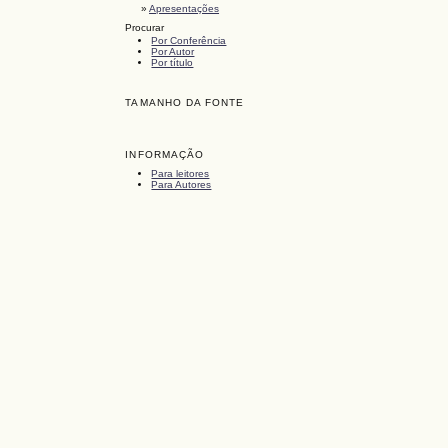
»
Apresentações
Procurar
Por Conferência
Por Autor
Por título
TAMANHO DA FONTE
INFORMAÇÃO
Para leitores
Para Autores