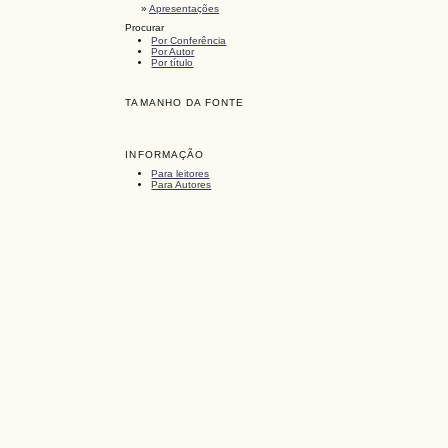
»
Apresentações
Procurar
Por Conferência
Por Autor
Por título
TAMANHO DA FONTE
INFORMAÇÃO
Para leitores
Para Autores