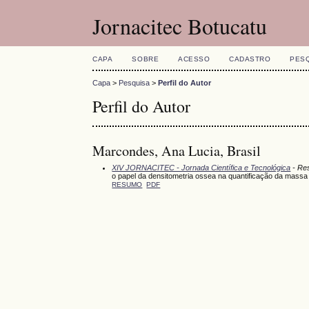
Jornacitec Botucatu
CAPA
SOBRE
ACESSO
CADASTRO
PES
Capa
>
Pesquisa
>
Perfil do Autor
Perfil do Autor
Marcondes, Ana Lucia, Brasil
XIV JORNACITEC - Jornada Científica e Tecnológica
- Res
o papel da densitometria ossea na quantificação da massa 
RESUMO
PDF