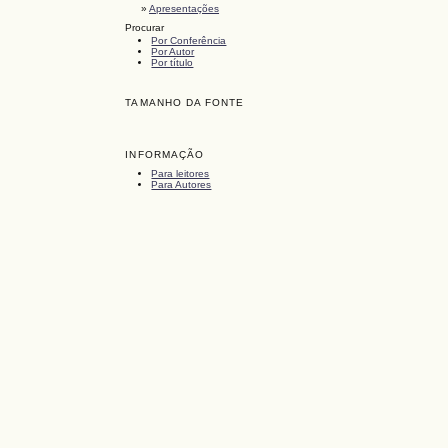
»
Apresentações
Procurar
Por Conferência
Por Autor
Por título
TAMANHO DA FONTE
INFORMAÇÃO
Para leitores
Para Autores