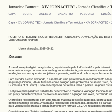
Jornacitec Botucatu, XIV JORNACITEC - Jornada Científica e 
CAPA
SOBRE
ACESSO
CADASTRO
PESQUISA
EDIÇÕE
Capa
>
XIV JORNACITEC - Jornada Científica e Tecnológica
>
XIV JORNACITEC - Jo
POLEIRO INTELIGENTE COM PIEZOELETRICIDADE PARA AVALIAÇÃO DO BEM-
Victor Abiaki de Andrade
Última alteração: 2025-09-22
Resumo
A transformação digital da agricultura, impulsionada pela Indústria 4.0 e pela Intern
estar animal surge como uma área de grande relevância, pois o estresse em aves de 
avaliações visuais, que são subjetivas e pontuais, justificando a busca por ferramen
Para atender a essa demanda, a escolha de uma plataforma de monitoramento adequad
segurança (Variani, 2024), funciona como solução para problemas de saúde física, 
Guimarães et al., 2022). Essa convergência de fatores torna o poleiro um ponto estr
O objetivo principal deste trabalho foi desenvolver e realizar a validação técnica de 
um proxy quantificável para os níveis de atividade e agitação das aves, permitindo u
O protótipo foi construído com uma ripa de madeira de seção quadrada, sobre a qual
condicionamento do sinal. A validação foi realizada em bancada, aplicando-se carga
para visualização gráfica e armazenamento em formato CSV. Os resultados preliminares
Conclui-se que o "Poleiro Inteligente" representa uma prova de conceito bem-suced