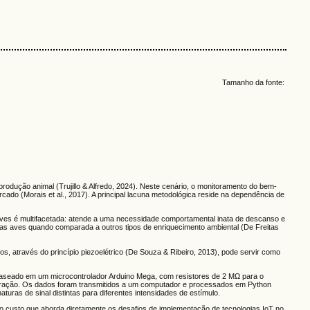
Tamanho da fonte:
 produção animal (Trujillo & Alfredo, 2024). Neste cenário, o monitoramento do bem-
do (Morais et al., 2017). A principal lacuna metodológica reside na dependência de
 aves é multifacetada: atende a uma necessidade comportamental inata de descanso e
las aves quando comparada a outros tipos de enriquecimento ambiental (De Freitas
cos, através do princípio piezoelétrico (De Souza & Ribeiro, 2013), pode servir como
i baseado em um microcontrolador Arduino Mega, com resistores de 2 MΩ para o
 interação. Os dados foram transmitidos a um computador e processados em Python
turas de sinal distintas para diferentes intensidades de estímulo.
o custo que aborda diretamente os desafios de implementação de tecnologias IoT no