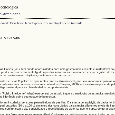
Tecnológica
S ANTERIORES
rnada Científica e Tecnológica
>
Resumo Simples
>
de Andrade
ESTAR DE AVES
et das Coisas (IoT), tem criado oportunidades para uma gestão mais eficiente e sustentável da
produção está diretamente ligado a perdas zootécnicas e a uma percepção negativa do merca
tas de monitoramento objetivas, contínuas e de baixo custo.
a é crucial. O poleiro se apresenta como a estrutura ideal, pois sua importância para as
como lesões nas patas em sistemas confinados (Campos, 2000), e é a estrutura preferida pe
atégico natural para a coleta de dados comportamentais.
um "Poleiro Inteligente". A hipótese central do estudo é que a transdução de estímulos mecâni
ma inferência sobre seu estado de bem-estar.
 foram instalados sensores piezoelétricos de pastilha. O sistema de aquisição de dados fo
s padronizadas (10 g a 100 g) em intervalos controlados para simular diferentes níveis de
 confirmaram a alta sensibilidade e repetibilidade do sistema, que foi capaz de gerar assina
ida e uma ferramenta tecnicamente viável. O sistema se posiciona como uma solução de baix