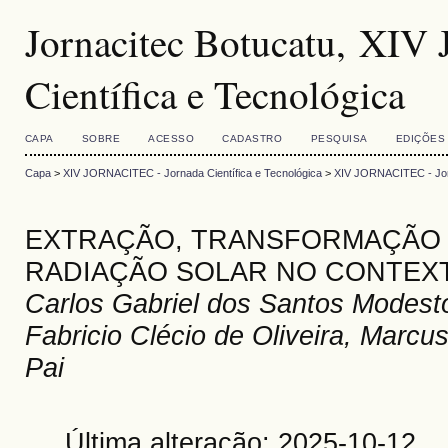
Jornacitec Botucatu, XI
Científica e Tecnológica
CAPA
SOBRE
ACESSO
CADASTRO
PESQUISA
EDIÇÕES
Capa
>
XIV JORNACITEC - Jornada Científica e Tecnológica
>
XIV JORNACITEC - Jorn
EXTRAÇÃO, TRANSFORMAÇÃO 
RADIAÇÃO SOLAR NO CONTEXT
Carlos Gabriel dos Santos Modesto
Fabricio Clécio de Oliveira, Marcu
Pai
Última alteração: 2025-10-12