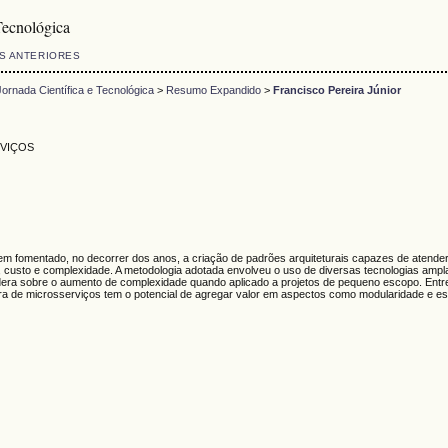
Tecnológica
S ANTERIORES
rnada Científica e Tecnológica
>
Resumo Expandido
>
Francisco Pereira Júnior
VIÇOS
 tem fomentado, no decorrer dos anos, a criação de padrões arquiteturais capazes de atende
e, custo e complexidade. A metodologia adotada envolveu o uso de diversas tecnologias amp
era sobre o aumento de complexidade quando aplicado a projetos de pequeno escopo. Entre 
a de microsserviços tem o potencial de agregar valor em aspectos como modularidade e esca