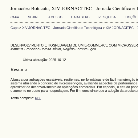
Jornacitec Botucatu, XIV JORNACITEC - Jornada Científica e 
CAPA
SOBRE
ACESSO
CADASTRO
PESQUISA
EDIÇÕE
Capa
>
XIV JORNACITEC - Jornada Científica e Tecnológica
>
XIV JORNACITEC - Jo
DESENVOLVIMENTO E HOSPEDAGEM DE UM E-COMMERCE COM MICROSSER
Matheus Francisco Pereira Júnior, Rogério Ferreira Sgoti
Última alteração: 2025-10-12
Resumo
A busca por aplicações escaláveis, resilientes, performáticas e de fácil manutenção
sistema utilizando o conceito de microsserviços, avaliando aspectos de performanc
aproximar do desenvolvimento de aplicações comerciais. Em especial, o estudo pond
o aumento no custo para hospedagem. Por fim, conclui-se que a adoção da arquitetur
Texto completo:
PDF