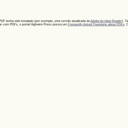
PDF tenha sido instalado (por exemplo, uma versão atualizada do
Adobe Acrobat Reader
). T
har com PDFs, o portal Highwire Press possui um
Frequently Asked Questions about PDFs
. 