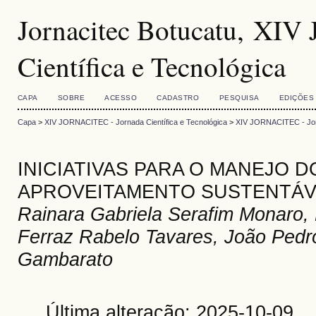
Jornacitec Botucatu, XI
Científica e Tecnológica
CAPA
SOBRE
ACESSO
CADASTRO
PESQUISA
EDIÇÕES
Capa
>
XIV JORNACITEC - Jornada Científica e Tecnológica
>
XIV JORNACITEC - Jorn
INICIATIVAS PARA O MANEJO D
APROVEITAMENTO SUSTENTÁV
Rainara Gabriela Serafim Monaro, 
Ferraz Rabelo Tavares, João Pedr
Gambarato
Última alteração: 2025-10-09