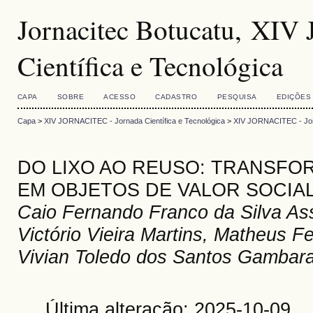
Jornacitec Botucatu, XI
Científica e Tecnológica
CAPA
SOBRE
ACESSO
CADASTRO
PESQUISA
EDIÇÕES
Capa
>
XIV JORNACITEC - Jornada Científica e Tecnológica
>
XIV JORNACITEC - Jorn
DO LIXO AO REUSO: TRANSFO
EM OBJETOS DE VALOR SOCIA
Caio Fernando Franco da Silva Ass
Victório Vieira Martins, Matheus F
Vivian Toledo dos Santos Gambar
Última alteração: 2025-10-09