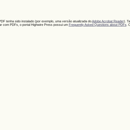
PDF tenha sido instalado (por exemplo, uma versão atualizada do
Adobe Acrobat Reader
). T
har com PDFs, o portal Highwire Press possui um
Frequently Asked Questions about PDFs
. 