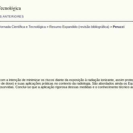
Tecnológica
S ANTERIORES
rnada Científica e Tecnológica
>
Resumo Expandido (revisão bibliográfica)
>
Peruzzi
om a intenção de minimizar os riscos diante da exposição à radiação ionizante, assim protege
ação de dose) e suas aplicações práticas no contexto da radiologia. São abordados ainda os E
 absorvidas. Conclui-se que a aplicação rigorosa dessas medidas e o conhecimento técnico 