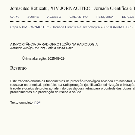
Jornacitec Botucatu, XIV JORNACITEC - Jornada Científica e 
CAPA
SOBRE
ACESSO
CADASTRO
PESQUISA
EDIÇÕE
Capa
>
XIV JORNACITEC - Jornada Científica e Tecnológica
>
XIV JORNACITEC - Jo
A IMPORTÂNCIA DA RADIOPROTEÇÃO NA RADIOLOGIA
Amanda Araújo Peruzzi, Letícia Vieira Diniz
Última alteração: 2025-09-29
Resumo
Este trabalho aborda os fundamentos de proteção radiológica aplicada em hospitais, c
ressaltar os principais princípios da radioproteção (justificação, otimização e limit
tireoide e óculos de proteção, além do uso da dosimetria para o controle das doses
procedimentos e a prevenção de riscos à saúde.
Texto completo:
PDF