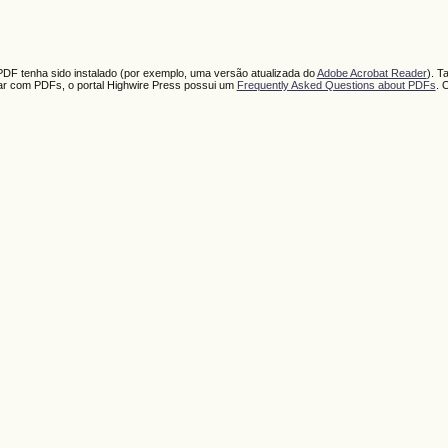
PDF tenha sido instalado (por exemplo, uma versão atualizada do
Adobe Acrobat Reader
). T
har com PDFs, o portal Highwire Press possui um
Frequently Asked Questions about PDFs
. 