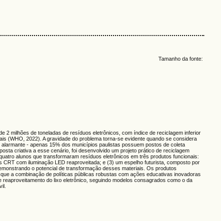
Tamanho da fonte:
2 milhões de toneladas de resíduos eletrônicos, com índice de reciclagem inferior
ais (WHO, 2022). A gravidade do problema torna-se evidente quando se considera
é alarmante - apenas 15% dos municípios paulistas possuem postos de coleta
sta criativa a esse cenário, foi desenvolvido um projeto prático de reciclagem
atro alunos que transformaram resíduos eletrônicos em três produtos funcionais:
Vs CRT com iluminação LED reaproveitada; e (3) um espelho futurista, composto por
emonstrando o potencial de transformação desses materiais. Os produtos
r que a combinação de políticas públicas robustas com ações educativas inovadoras
e reaproveitamento do lixo eletrônico, seguindo modelos consagrados como o da
il.