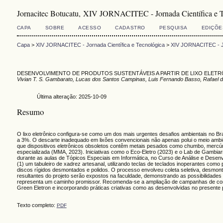
Jornacitec Botucatu, XIV JORNACITEC - Jornada Científica e 
CAPA
SOBRE
ACESSO
CADASTRO
PESQUISA
EDIÇÕE
Capa
>
XIV JORNACITEC - Jornada Científica e Tecnológica
>
XIV JORNACITEC - Jo
DESENVOLVIMENTO DE PRODUTOS SUSTENTÁVEIS A PARTIR DE LIXO ELET
Vivian T. S. Gambarato, Lucas dos Santos Campinas, Luis Fernando Basso, Rafael da 
Última alteração: 2025-10-09
Resumo
O lixo eletrônico configura-se como um dos mais urgentes desafios ambientais no Br
a 3%. O descarte inadequado em lixões convencionais não apenas polui o meio ambi
que dispositivos eletrônicos obsoletos contêm metais pesados como chumbo, mercúri
especializada (MMA, 2023). Iniciativas como o Eco-Eletro (2023) e o Lab de Gambiarr
durante as aulas de Tópicos Especiais em Informática, no Curso de Análise e Desen
(1) um tabuleiro de xadrez artesanal, utilizando teclas de teclados inoperantes co
discos rígidos desmontados e polidos. O processo envolveu coleta seletiva, desmo
resultantes do projeto serão expostos na faculdade, demonstrando as possibilidade
representa um caminho promissor. Recomenda-se a ampliação de campanhas de conscie
Green Eletron e incorporando práticas criativas como as desenvolvidas no presente pr
Texto completo:
PDF