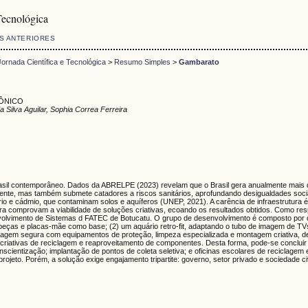
Tecnológica
S ANTERIORES
rnada Científica e Tecnológica
>
Resumo Simples
>
Gambarato
RÔNICO
Silva Aguilar, Sophia Correa Ferreira
asil contemporâneo. Dados da ABRELPE (2023) revelam que o Brasil gera anualmente mais de 
ente, mas também submete catadores a riscos sanitários, aprofundando desigualdades soci
o e cádmio, que contaminam solos e aquíferos (UNEP, 2021). A carência de infraestrutura 
a comprovam a viabilidade de soluções criativas, ecoando os resultados obtidos. Como respo
volvimento de Sistemas d FATEC de Botucatu. O grupo de desenvolvimento é composto por qu
mo peças e placas-mãe como base; (2) um aquário retro-fit, adaptando o tubo de imagem de T
ntagem segura com equipamentos de proteção, limpeza especializada e montagem criativa, d
s criativas de reciclagem e reaproveitamento de componentes. Desta forma, pode-se conclui
ntização; implantação de pontos de coleta seletiva; e oficinas escolares de reciclagem 
ojeto. Porém, a solução exige engajamento tripartite: governo, setor privado e sociedade civ