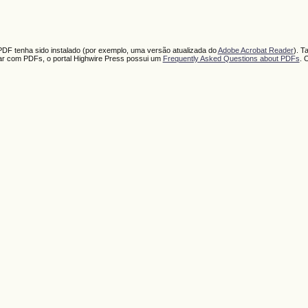
PDF tenha sido instalado (por exemplo, uma versão atualizada do
Adobe Acrobat Reader
). T
har com PDFs, o portal Highwire Press possui um
Frequently Asked Questions about PDFs
. 