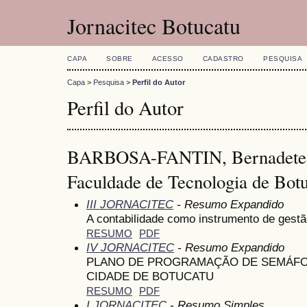
Jornacitec Botucatu
CAPA
SOBRE
ACESSO
CADASTRO
PESQUISA
Capa
>
Pesquisa
>
Perfil do Autor
Perfil do Autor
BARBOSA-FANTIN, Bernadete 
Faculdade de Tecnologia de Botu
III JORNACITEC
- Resumo Expandido
A contabilidade como instrumento de gest
RESUMO
PDF
IV JORNACITEC
- Resumo Expandido
PLANO DE PROGRAMAÇÃO DE SEMÁFO
CIDADE DE BOTUCATU
RESUMO
PDF
I JORNACITEC
- Resumo Simples