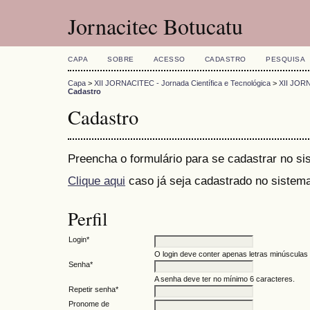
Jornacitec Botucatu
CAPA
SOBRE
ACESSO
CADASTRO
PESQUISA
Capa
>
XII JORNACITEC - Jornada Científica e Tecnológica
>
XII JORN
Cadastro
Cadastro
Preencha o formulário para se cadastrar no si
Clique aqui
caso já seja cadastrado no sistema
Perfil
Login*
O login deve conter apenas letras minúsculas (
Senha*
A senha deve ter no mínimo 6 caracteres.
Repetir senha*
Pronome de