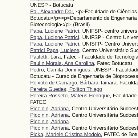
UNESP - Botucatu
Pai, Alexandre Dal
, <p>Faculdade de Ciência
Botucatu</p><p>Departamento de Engenharia 
Biotecnologia</p> (Brasil)
Papa, Luciene Patrici
, UNIFSP- centro universi
Papa, Luciene Patrici
, UNIFSP - Centro Univers
Papa, Luciene Patrici
, UNISFP- Centro Univers
Patrici Papa, Luciene
, Centro Universitário Su
Pauletti, Lara
, Fatec - Faculdade de Tecnologi
Paulin Morais, Ana Carolina
, Fatec Botucatu
Pedro, Camila Domingues
, UNESP - Faculdade
Botucatu - Curso de Engenharia de Bioprocess
Peixoto de Camargo, Bárbara Tainara
, Faculd
Pereira Guedes, Politon Thiago
Pereira Rosseto, Mateus Henrique
, Faculdade
FATEC
Piccinin, Adriana
, Centro Universitário Sudoes
Piccinin, Adriana
, Centro Universitária Sudoest
Piccinin, Adriana
Piccinin, Adriana
, Centro Universitário Sudoe
Picka, Mariele Cristina Modolo
, FATEC de Bot