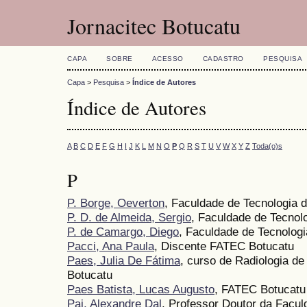
Jornacitec Botucatu
CAPA
SOBRE
ACESSO
CADASTRO
PESQUISA
Capa
>
Pesquisa
>
Índice de Autores
Índice de Autores
A
B
C
D
E
F
G
H
I
J
K
L
M
N
O
P
Q
R
S
T
U
V
W
X
Y
Z
Toda(o)s
P
P. Borge, Oeverton
, Faculdade de Tecnologia 
P. D. de Almeida, Sergio
, Faculdade de Tecnol
P. de Camargo, Diego
, Faculdade de Tecnologi
Pacci, Ana Paula
, Discente FATEC Botucatu
Paes, Julia De Fátima
, curso de Radiologia de
Botucatu
Paes Batista, Lucas Augusto
, FATEC Botucatu
Pai, Alexandre Dal
, Professor Doutor da Facul