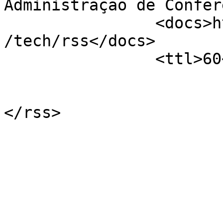
Administração de Confer
		<docs>http://blogs.law.harvard.edu
/tech/rss</docs>

		<ttl>60</ttl>

			</channel>
</rss>