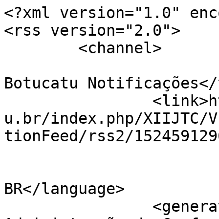
<?xml version="1.0" enc
<rss version="2.0">

	<channel>

				<title>Jorn
Botucatu Notificações</
		<link>http://jornacitec.fatecbt.ed
u.br/index.php/XIIJTC/V
tionFeed/rss2/152459129
				<languag
BR</language>

		<generator>Sistema Eletrônico de 