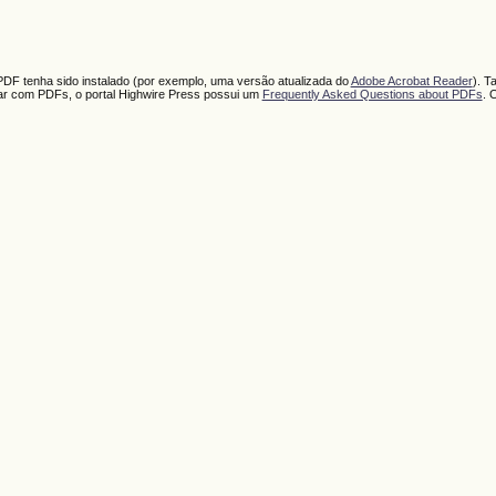
PDF tenha sido instalado (por exemplo, uma versão atualizada do
Adobe Acrobat Reader
). T
har com PDFs, o portal Highwire Press possui um
Frequently Asked Questions about PDFs
. 