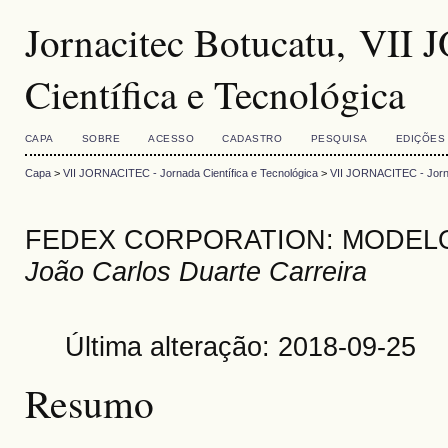
Jornacitec Botucatu, VII
Científica e Tecnológica
CAPA
SOBRE
ACESSO
CADASTRO
PESQUISA
EDIÇÕES
Capa
>
VII JORNACITEC - Jornada Científica e Tecnológica
>
VII JORNACITEC - Jorna
FEDEX CORPORATION: MODELO 
João Carlos Duarte Carreira
Última alteração: 2018-09-25
Resumo