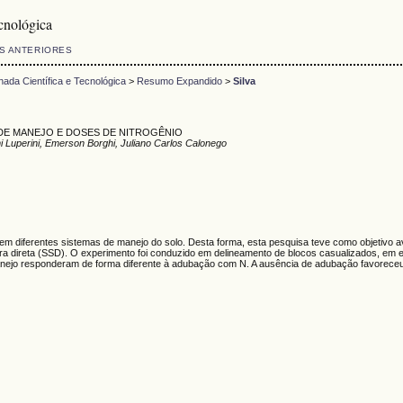
cnológica
S ANTERIORES
da Científica e Tecnológica
>
Resumo Expandido
>
Silva
DE MANEJO E DOSES DE NITROGÊNIO
 Luperini, Emerson Borghi, Juliano Carlos Calonego
 em diferentes sistemas de manejo do solo. Desta forma, esta pesquisa teve como objetiv
a direta (SSD). O experimento foi conduzido em delineamento de blocos casualizados, em e
anejo responderam de forma diferente à adubação com N. A ausência de adubação favorec