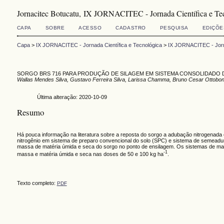
Jornacitec Botucatu, IX JORNACITEC - Jornada Científica e Te
CAPA
SOBRE
ACESSO
CADASTRO
PESQUISA
EDIÇÕE
Capa
>
IX JORNACITEC - Jornada Científica e Tecnológica
>
IX JORNACITEC - Jorna
SORGO BRS 716 PARA PRODUÇÃO DE SILAGEM EM SISTEMA CONSOLIDADO 
Wallas Mendes Silva, Gustavo Ferreira Silva, Larissa Chamma, Bruno Cesar Ottoboni
Última alteração: 2020-10-09
Resumo
Há pouca informação na literatura sobre a reposta do sorgo a adubação nitrogenada
nitrogênio em sistema de preparo convencional do solo (SPC) e sistema de semeadur
massa de matéria úmida e seca do sorgo no ponto de ensilagem. Os sistemas de m
-1
massa e matéria úmida e seca nas doses de 50 e 100 kg ha
.
Texto completo:
PDF